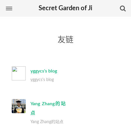
Secret Garden of Ji
友链
yggycs's blog
yggycs's blog
Yang Zhang的站
点
Yang Zhang的站点